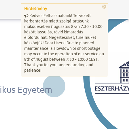
×
Hirdetmény
Kedves Felhasználóink! Tervezett
karbantartás miatt szolgáltatásunk
működésében Augusztus 8-án 7:30 - 10:00
között lassulás, rövid kimaradás
előfordulhat. Megértésüket, türelmüket
köszönjük! Dear Users! Due to planned
maintenance, a slowdown or short outage
may occur in the operation of our service on
8th of August between 7:30 - 10:00 CEST.
Thank you for your understanding and
patience!
likus Egyetem