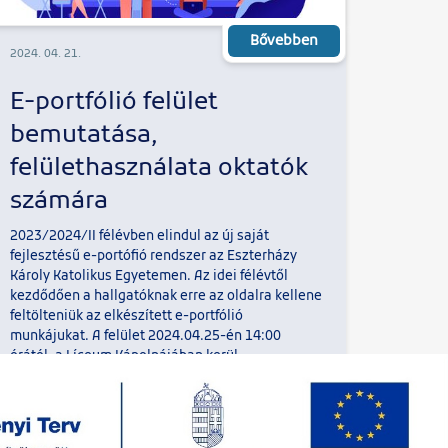
Bővebben
2024. 04. 21.
E-portfólió felület
bemutatása,
felülethasználata oktatók
számára
2023/2024/II félévben elindul az új saját
fejlesztésű e-portófió rendszer az Eszterházy
Károly Katolikus Egyetemen. Az idei félévtől
kezdődően a hallgatóknak erre az oldalra kellene
feltölteniük az elkészített e-portfólió
munkájukat. A felület 2024.04.25-én 14:00
órától, a Líceum Kápolnájában kerül
bemutatásra az egyetem hallgatói számára.